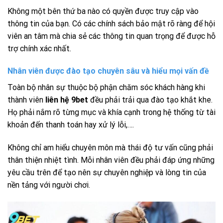
Không một bên thứ ba nào có quyền được truy cập vào
thông tin của bạn. Có các chính sách bảo mật rõ ràng để hội
viên an tâm mà chia sẻ các thông tin quan trọng để được hỗ
trợ chính xác nhất.
Nhân viên được đào tạo chuyên sâu và hiểu mọi vấn đề
Toàn bộ nhân sự thuộc bộ phận chăm sóc khách hàng khi
thành viên
liên hệ 9bet
đều phải trải qua đào tạo khắt khe.
Họ phải nắm rõ từng mục và khía cạnh trong hệ thống từ tài
khoản đến thanh toán hay xử lý lỗi,….
Không chỉ am hiểu chuyên môn mà thái độ tư vấn cũng phải
thân thiện nhiệt tình. Mỗi nhân viên đều phải đáp ứng những
yêu cầu trên để tạo nên sự chuyên nghiệp và lòng tin của
nền tảng với người chơi.