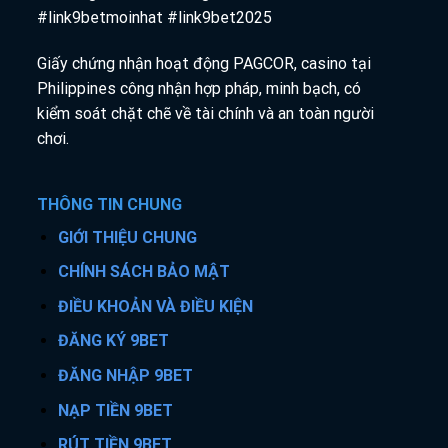
#link9betmoinhat #link9bet2025
Giấy chứng nhận hoạt động PAGCOR, casino tại
Philippines công nhận hợp pháp, minh bạch, có
kiểm soát chặt chẽ về tài chính và an toàn người
chơi.
THÔNG TIN CHUNG
GIỚI THIỆU CHUNG
CHÍNH SÁCH BẢO MẬT
ĐIỀU KHOẢN VÀ ĐIỀU KIỆN
ĐĂNG KÝ 9BET
ĐĂNG NHẬP 9BET
NẠP TIỀN 9BET
RÚT TIỀN 9BET