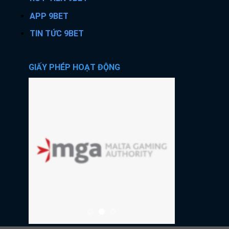
APP 9BET
TIN TỨC 9BET
GIẤY PHÉP HOẠT ĐỘNG