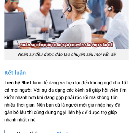
Nhân sự đều được đào tạo chuyên sâu mọi vấn đề
Kết luận
Liên hệ 9bet
luôn dễ dàng và tiện lợi đến không ngờ cho tất
cả mọi người. Với sự đa dạng các kênh sẽ giúp hội viên tìm
kiếm nhanh hơn khi đang gặp phải rắc rối mà không tốn
nhiều thời gian. Nên bạn dù là người mới gia nhập hay đã
gắn bó lâu thì cũng đừng ngại liên hệ để được trợ giúp
nhanh nhất nhé.