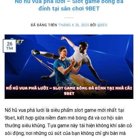
Nổ hũ vua phá lưới – Slot game bóng đá
đỉnh tại sân chơi 9BET
ĐÃ ĐĂNG TRÊN
THÁNG 4 26, 2025
BỞI
@SEO
26
Th4
Nổ hũ vua phá lưới là siêu phẩm slot game mới nhất tại
9bet, kết hợp giữa niềm đam mê bóng đá và cơ hội săn
thưởng siêu khủng. Tựa game này tái hiện không khí sân cỏ
sôi động, nơi những cú sút của bạn không chỉ ghi bàn mà