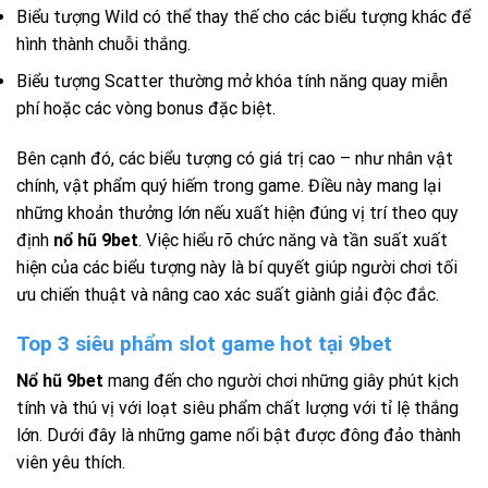
Biểu tượng Wild có thể thay thế cho các biểu tượng khác để
hình thành chuỗi thắng.
Biểu tượng Scatter thường mở khóa tính năng quay miễn
phí hoặc các vòng bonus đặc biệt.
Bên cạnh đó, các biểu tượng có giá trị cao – như nhân vật
chính, vật phẩm quý hiếm trong game. Điều này mang lại
những khoản thưởng lớn nếu xuất hiện đúng vị trí theo quy
định
nổ hũ 9bet
. Việc hiểu rõ chức năng và tần suất xuất
hiện của các biểu tượng này là bí quyết giúp người chơi tối
ưu chiến thuật và nâng cao xác suất giành giải độc đắc.
Top 3 siêu phẩm slot game hot tại 9bet
Nổ hũ 9bet
mang đến cho người chơi những giây phút kịch
tính và thú vị với loạt siêu phẩm chất lượng với tỉ lệ thắng
lớn. Dưới đây là những game nổi bật được đông đảo thành
viên yêu thích.