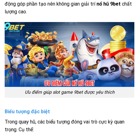
động góp phần tạo nên không gian giải trí
nổ hũ 9bet
chất
lượng cao.
Ưu điểm giúp slot game 9bet được yêu thích
Biểu tượng đặc biệt
Trong quay hũ, các biểu tượng đóng vai trò cực kỳ quan
trọng. Cụ thể: