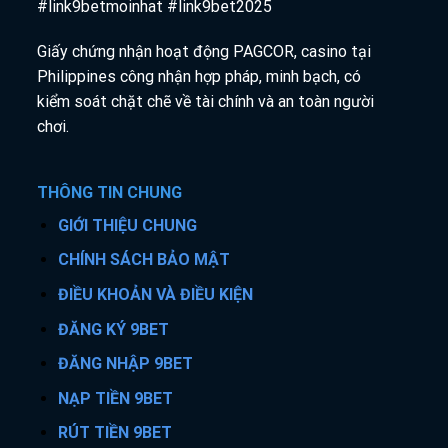
#link9betmoinhat #link9bet2025
Giấy chứng nhận hoạt động PAGCOR, casino tại
Philippines công nhận hợp pháp, minh bạch, có
kiểm soát chặt chẽ về tài chính và an toàn người
chơi.
THÔNG TIN CHUNG
GIỚI THIỆU CHUNG
CHÍNH SÁCH BẢO MẬT
ĐIỀU KHOẢN VÀ ĐIỀU KIỆN
ĐĂNG KÝ 9BET
ĐĂNG NHẬP 9BET
NẠP TIỀN 9BET
RÚT TIỀN 9BET