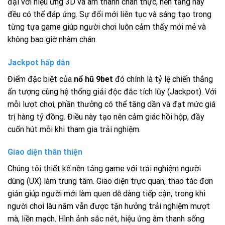
đại với hiệu ứng 3D và âm thanh chân thực, nền tảng này
đều có thể đáp ứng. Sự đổi mới liên tục và sáng tạo trong
từng tựa game giúp người chơi luôn cảm thấy mới mẻ và
không bao giờ nhàm chán.
Jackpot hấp dẫn
Điểm đặc biệt của
nổ hũ 9bet
đó chính là tỷ lệ chiến thắng
ấn tượng cùng hệ thống giải độc đắc tích lũy (Jackpot). Với
mỗi lượt chơi, phần thưởng có thể tăng dần và đạt mức giá
trị hàng tỷ đồng. Điều này tạo nên cảm giác hồi hộp, đầy
cuốn hút mỗi khi tham gia trải nghiệm.
Giao diện thân thiện
Chúng tôi thiết kế nền tảng game với trải nghiệm người
dùng (UX) làm trung tâm. Giao diện trực quan, thao tác đơn
giản giúp người mới làm quen dễ dàng tiếp cận, trong khi
người chơi lâu năm vẫn được tận hưởng trải nghiệm mượt
mà, liền mạch. Hình ảnh sắc nét, hiệu ứng âm thanh sống