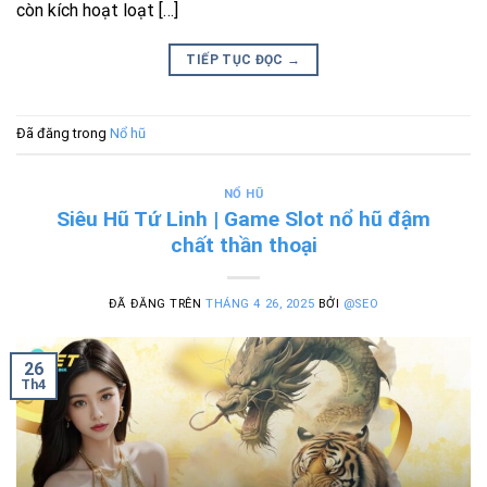
còn kích hoạt loạt […]
TIẾP TỤC ĐỌC
→
Đã đăng trong
Nổ hũ
NỔ HŨ
Siêu Hũ Tứ Linh | Game Slot nổ hũ đậm
chất thần thoại
ĐÃ ĐĂNG TRÊN
THÁNG 4 26, 2025
BỞI
@SEO
26
Th4