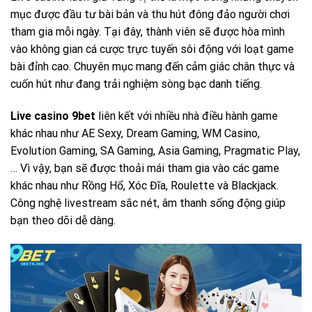
mục được đầu tư bài bản và thu hút đông đảo người chơi
tham gia mỗi ngày. Tại đây, thành viên sẽ được hòa mình
vào không gian cá cược trực tuyến sôi động với loạt game
bài đỉnh cao. Chuyên mục mang đến cảm giác chân thực và
cuốn hút như đang trải nghiệm sòng bạc danh tiếng.
Live casino 9bet
liên kết với nhiều nhà điều hành game
khác nhau như AE Sexy, Dream Gaming, WM Casino,
Evolution Gaming, SA Gaming, Asia Gaming, Pragmatic Play,
… Vì vậy, bạn sẽ được thoải mái tham gia vào các game
khác nhau như Rồng Hổ, Xóc Đĩa, Roulette và Blackjack.
Công nghệ livestream sắc nét, âm thanh sống động giúp
bạn theo dõi dễ dàng.