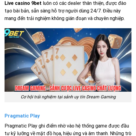
Live casino 9bet
luôn có các dealer thân thiện, được đào
tạo bài bản, sẵn sàng hỗ trợ người dùng 24/7. Điều này
mang đến trải nghiệm không gián đoạn và chuyên nghiệp.
Cơ hội trải nghiệm tại sảnh uy tín Dream Gaming
Pragmatic Play
Pragmatic Play ghi điểm nhờ vào hệ thống game được đầu
tư kỹ lưỡng về mặt đồ họa, hiệu ứng và âm thanh. Những trò