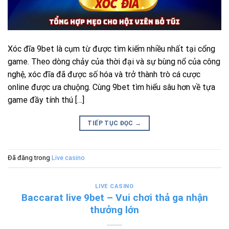
Xóc đĩa 9bet là cụm từ được tìm kiếm nhiều nhất tại cổng
game. Theo dòng chảy của thời đại và sự bùng nổ của công
nghệ, xóc đĩa đã được số hóa và trở thành trò cá cược
online được ưa chuộng. Cùng 9bet tìm hiểu sâu hơn về tựa
game đầy tính thú […]
TIẾP TỤC ĐỌC
→
Đã đăng trong
Live casino
LIVE CASINO
Baccarat live 9bet – Vui chơi thả ga nhận
thưởng lớn