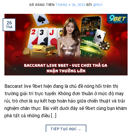
ĐÃ ĐĂNG TRÊN
THÁNG 4 26, 2025
BỞI
@SEO
26
Th4
Baccarat live 9bet hiện đang là chủ đề nóng hổi trên thị
trường giải trí trực tuyến. Không đơn thuần ở mức độ may
rủi, trò chơi là sự kết hợp hoàn hảo giữa chiến thuật và trải
nghiệm chân thực. Bài viết dưới đây sẽ 9bet cùng bạn khám
phá tất cả những điều […]
TIẾP TỤC ĐỌC
→