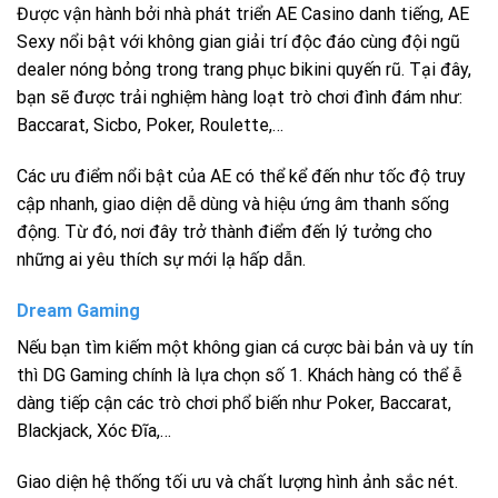
Được vận hành bởi nhà phát triển AE Casino danh tiếng, AE
Sexy nổi bật với không gian giải trí độc đáo cùng đội ngũ
dealer nóng bỏng trong trang phục bikini quyến rũ. Tại đây,
bạn sẽ được trải nghiệm hàng loạt trò chơi đình đám như:
Baccarat, Sicbo, Poker, Roulette,…
Các ưu điểm nổi bật của AE có thể kể đến như tốc độ truy
cập nhanh, giao diện dễ dùng và hiệu ứng âm thanh sống
động. Từ đó, nơi đây trở thành điểm đến lý tưởng cho
những ai yêu thích sự mới lạ hấp dẫn.
Dream Gaming
Nếu bạn tìm kiếm một không gian cá cược bài bản và uy tín
thì DG Gaming chính là lựa chọn số 1. Khách hàng có thể ễ
dàng tiếp cận các trò chơi phổ biến như Poker, Baccarat,
Blackjack, Xóc Đĩa,…
Giao diện hệ thống tối ưu và chất lượng hình ảnh sắc nét.