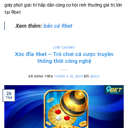
giây phút giải trí hấp dẫn cùng cơ hội rinh thưởng giá trị lớn
tại 9bet.
Xem thêm:
bắn cá 9bet
LIVE CASINO
Xóc đĩa 9bet – Trò chơi cá cược truyền
thống thời công nghệ
ĐÃ ĐĂNG TRÊN
THÁNG 4 26, 2025
BỞI
@SEO
26
Th4