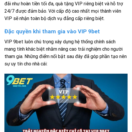
đãi như hoàn tiền tối đa, quà tặng VIP riêng biệt và hỗ trợ
24/7 được đảm bảo. Với cấp độ cao nhất mọi thành viên
VIP sẽ nhận toàn bộ dịch vụ đẳng cấp riêng biệt.
Đặc quyền khi tham gia vào VIP 9bet
VIP 9bet luôn chú trọng xây dựng hệ thống chính sách
mang tính khác biệt nhằm nâng cao trải nghiệm cho người
tham gia. Những điểm nổi bật sau đây đã góp phần tạo nên
sự uy tín cho nhà cái: