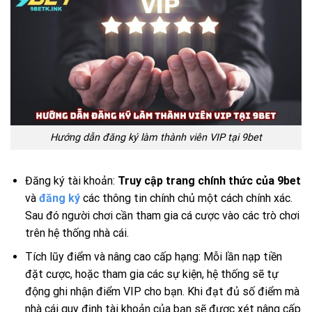
Hướng dẫn đăng ký làm thành viên VIP tại 9bet
Đăng ký tài khoản:
Truy cập trang chính thức của 9bet
và
đăng ký
các thông tin chính chủ một cách chính xác.
Sau đó người chơi cần tham gia cá cược vào các trò chơi
trên hệ thống nhà cái.
Tích lũy điểm và nâng cao cấp hạng: Mỗi lần nạp tiền
đặt cược, hoặc tham gia các sự kiện, hệ thống sẽ tự
động ghi nhận điểm VIP cho bạn. Khi đạt đủ số điểm mà
nhà cái quy định tài khoản của bạn sẽ được xét nâng cấp