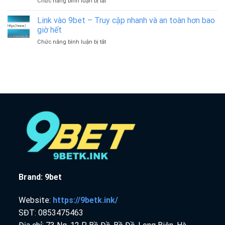
ở
Chức năng bình luận bị tắt
Nền
trẻ
9Bet
9bet
tảng
Federico
app
Link vào 9bet – Truy cập nhanh và an toàn hơn bao
trực
Valverde
mobile
tuyến
giờ hết
–
chất
ở
Chức năng bình luận bị tắt
Hướng
lượng
Link
dẫn
số
vào
trình
1
9bet
tự
thị
–
thao
trường
Truy
tác
cập
đơn
nhanh
giản
và
nhất
an
toàn
hơn
bao
giờ
hết
Brand: 9bet
Website:
https://9betk.ink/
SĐT: 0853475463